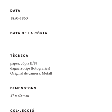
DATA
1850-1860
DATA DE LA CÒPIA
—
TÈCNICA
paper, còpia B/N
daguerrotips (fotografies)
Original de càmera. Metall
DIMENSIONS
47 x 60 mm
COL·LECCIÓ