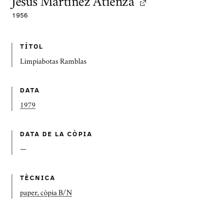
Jesús Martinez Atienza
1956
TÍTOL
Limpiabotas Ramblas
DATA
1979
DATA DE LA CÒPIA
—
TÈCNICA
paper, còpia B/N