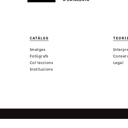
CATÀLEG
TEORI
Imatges
Interpr
Fotògrafs
Conserv
Col·leccions
Legal
Institucions