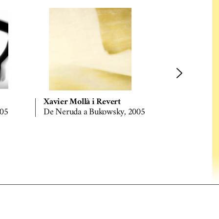
Xavier Mollà i Revert
Xavier Mol
005
De Neruda a Bukowsky, 2005
De Neruda