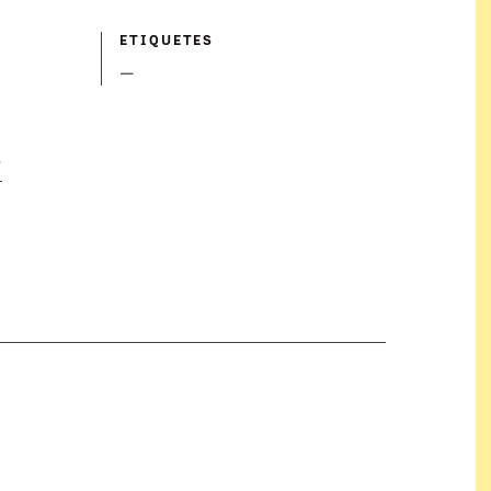
ETIQUETES
—
S