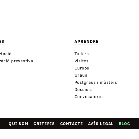
ES
APRENDRE
etació
Tallers
ació preventiva
Visites
Cursos
Graus
Postgraus i màsters
Dossiers
Convocatòries
QUI SOM
CRITERIS
CONTACTE
AVÍS LEGAL
BLOC