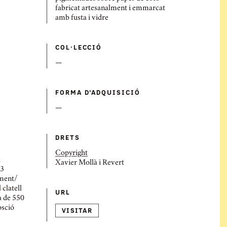
fabricat artesanalment i emmarcat
amb fusta i vidre
COL·LECCIÓ
—
FORMA D'ADQUISICIÓ
—
DRETS
Copyright
a
Xavier Mollà i Revert
33
lment/
clatell
URL
a de 550
osció
VISITAR