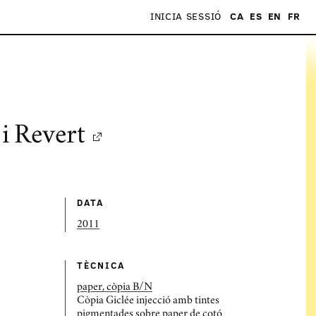
INICIA SESSIÓ
CA
ES
EN
FR
S
i Revert
DATA
2011
TÈCNICA
paper, còpia B/N
Còpia Giclée injecció amb tintes
pigmentades sobre paper de cotó