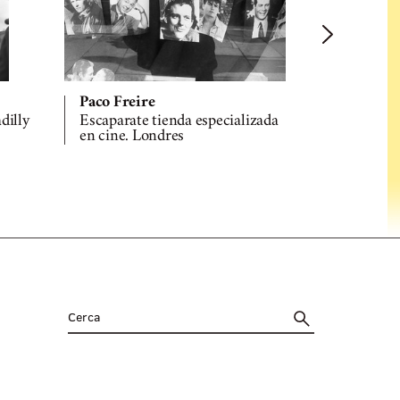
Paco Freir
Sex reacto
Paco Freire
dilly
Escaparate tienda especializada
en cine. Londres