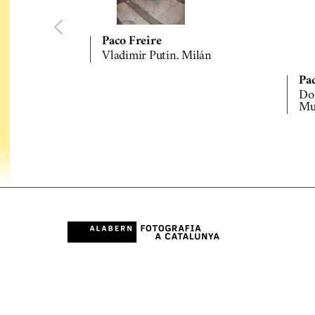
Paco Freire
Vladimir Putin. Milán
Pa
Don
Mu