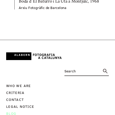
Boda d' El Baturro i La Uta a Montjuïc, 1968
Arxiu Fotogràfic de Barcelona
A
WHO WE ARE
CRITERIA
CONTACT
LEGAL NOTICE
BLOG