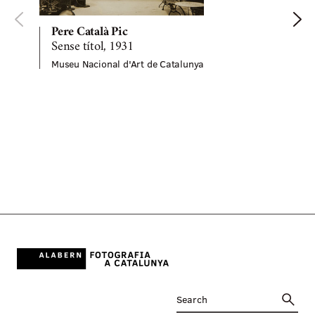
Pere Català Pic
Sense títol, 1931
Museu Nacional d'Art de Catalunya
L
c
M