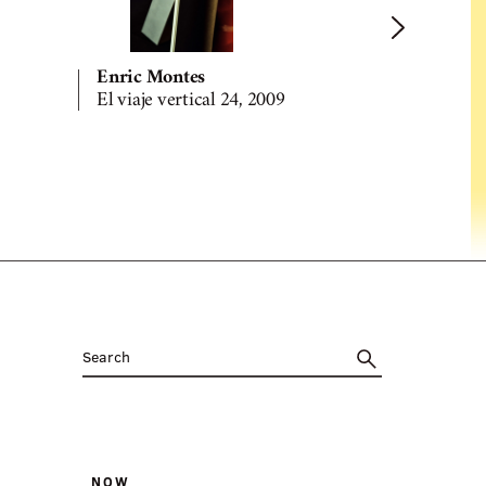
Enric Montes
Enric Mon
El viaje vertical 24, 2009
El eco de l
NOW