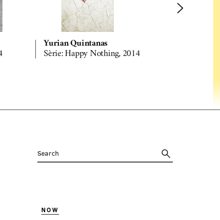
Yurian Quintanas
Yurian Qu
4
Sèrie: Happy Nothing, 2014
Sèrie: Hap
NOW