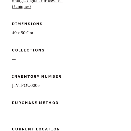
imatges digitals (processos i
tècniques)
DIMENSIONS
40 x 50 Cm.
COLLECTIONS
—
INVENTORY NUMBER
J_V_POU0003
PURCHASE METHOD
—
CURRENT LOCATION