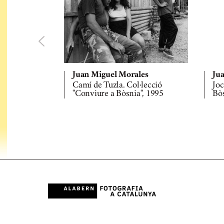
Juan Miguel Morales
Ju
Camí de Tuzla. Col·lecció
Joc
"Conviure a Bòsnia", 1995
Bòs