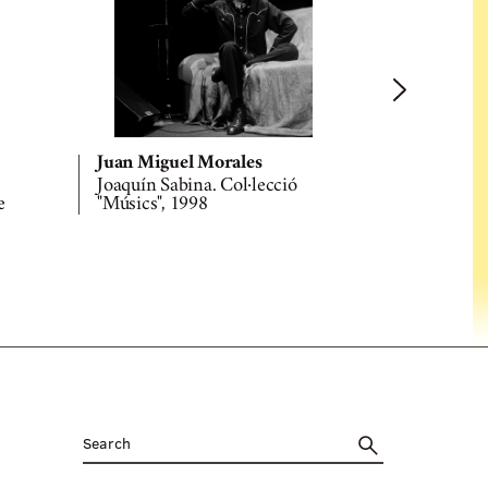
Juan Miguel Morales
Juan Migu
Joaquín Sabina. Col·lecció
Vainica Dob
e
"Músics", 1998
"Músics". D
Músicos", 