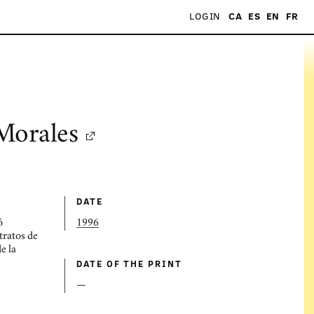
LOGIN
CA
ES
EN
FR
Morales
DATE
ó
1996
etratos de
e la
DATE OF THE PRINT
—