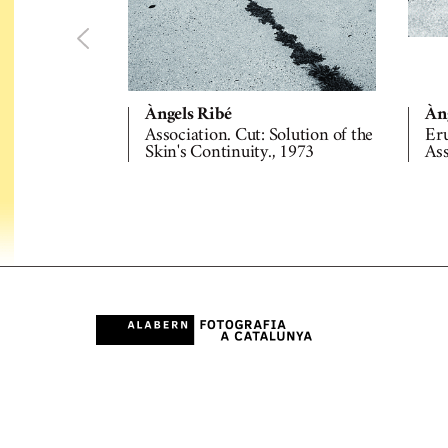
Àngels Ribé
Àn
Association. Cut: Solution of the
Er
Skin's Continuity., 1973
Ass