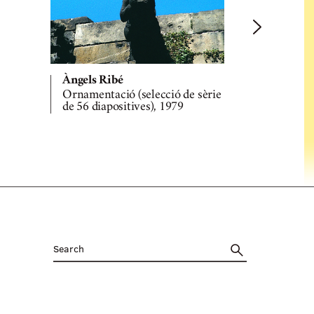
Àngels Ribé
Àngels Rib
Ornamentació (selecció de sèrie
Ornamentac
de 56 diapositives), 1979
de 56 diapo