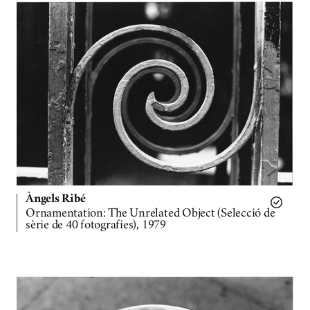
Àngels Ribé
Ornamentation: The Unrelated Object (Selecció de
sèrie de 40 fotografies), 1979