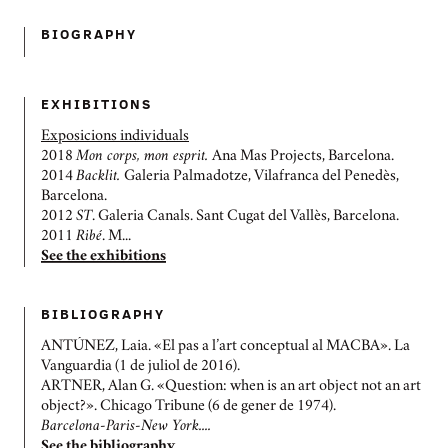
BIOGRAPHY
EXHIBITIONS
Exposicions individuals
2018
Mon corps, mon esprit.
Ana Mas Projects, Barcelona.
2014
Backlit.
Galeria Palmadotze, Vilafranca del Penedès,
Barcelona.
2012
ST
. Galeria Canals. Sant Cugat del Vallès, Barcelona.
2011
Ribé
. M...
See the exhibitions
BIBLIOGRAPHY
ANTÚNEZ, Laia. «El pas a l’art conceptual al MACBA». La
Vanguardia (1 de juliol de 2016).
ARTNER, Alan G. «Question: when is an art object not an art
object?». Chicago Tribune (6 de gener de 1974).
Barcelona-Paris-New York....
See the bibliography