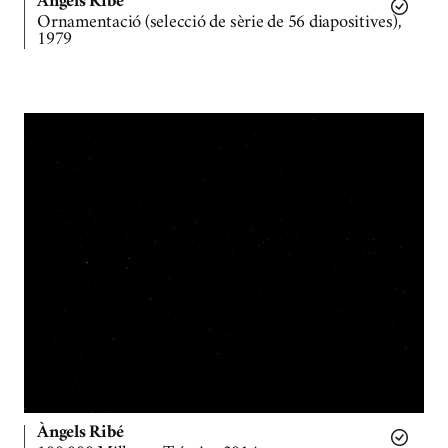
Àngels Ribé
Ornamentació (selecció de sèrie de 56 diapositives),
1979
Àngels Ribé