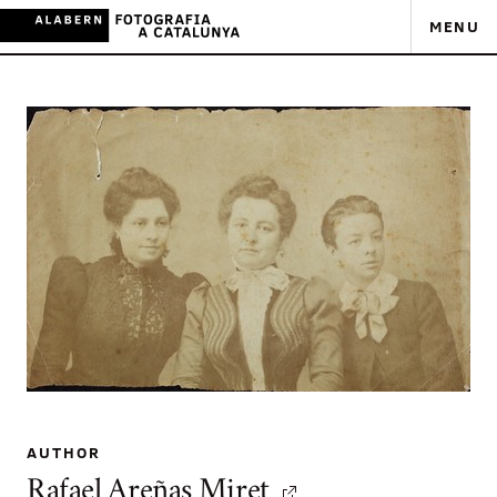
MENU
AUTHOR
Rafael Areñas Miret