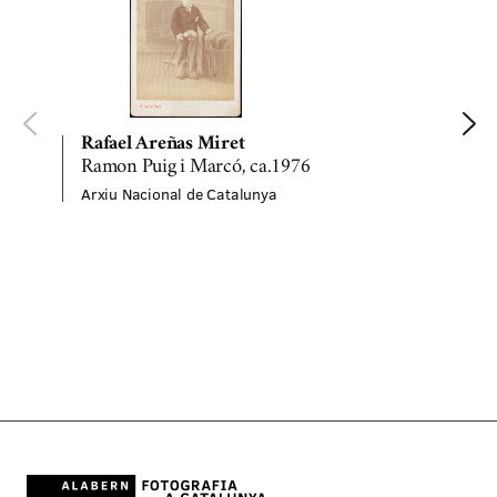
Rafael Areñas Miret
Ramon Puig i Marcó, ca.1976
Arxiu Nacional de Catalunya
A