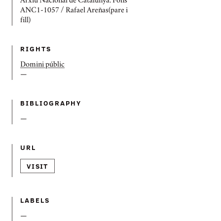
Arxiu Nacional de Catalunya. Fons
ANC1-1057 / Rafael Areñas(pare i
fill)
RIGHTS
Domini públic
—
BIBLIOGRAPHY
—
URL
VISIT
LABELS
—