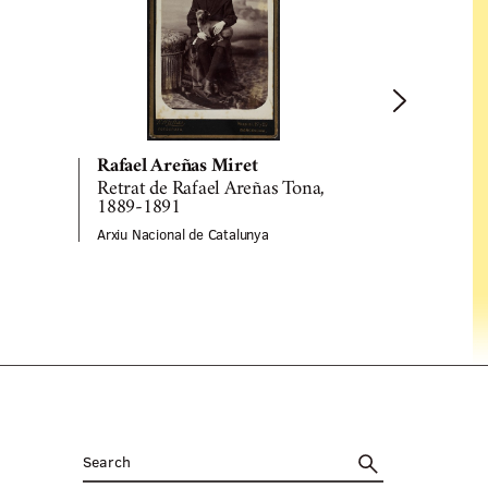
Rafael Areñas Miret
Rafael Are
Retrat de Rafael Areñas Tona,
Retrat d'es
1889-1891
Tona, 189
Arxiu Nacional de Catalunya
Arxiu Naciona