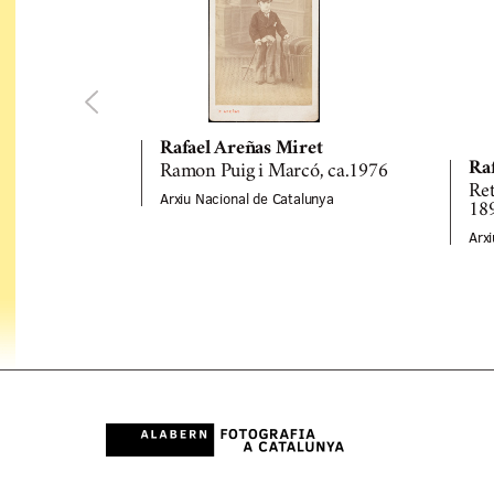
Rafael Areñas Miret
Ra
Ramon Puig i Marcó, ca.1976
Ret
Arxiu Nacional de Catalunya
18
Arx