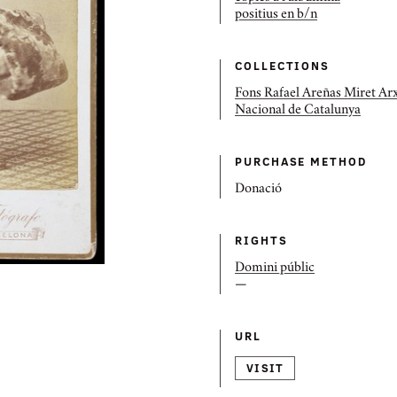
positius en b/n
COLLECTIONS
Fons Rafael Areñas Miret Ar
Nacional de Catalunya
PURCHASE METHOD
Donació
RIGHTS
Domini públic
—
URL
VISIT