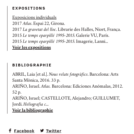
EXPOSITIONS
Exposicions individuals
2017
Atlas
. Espai 22, Girona.
2017
La gravetat del lloc
. Librarie des Halles, Niort, França.
2015
Le temps eparpillé 1995-2015
. Galerie VU, París.
2015
Le temps eparpillé 1995-2015
. Imagerie, Lanni...
Voir les expositions
BIBLIOGRAPHIE
ABRIL, Laia [et al.].
Nous relats fotogràfics
. Barcelona: Arts
Santa Mònica, 2016. 33 p.
ARIÑO, Israel.
Atlas.
Barcelona: Ediciones Anómalas, 2012.
52 p.
ARIÑO, Israel; CASTELLOTE, Alejandro; GUILLUMET,
Jordi.
Heliografia c...
Voir la bibliographie
Facebook
Twitter