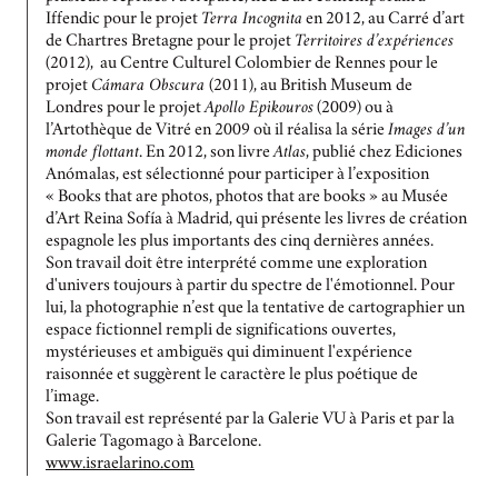
Iffendic pour le projet
Terra Incognita
en 2012, au Carré d’art
de Chartres Bretagne pour le projet
Territoires d’expériences
(2012), au Centre Culturel Colombier de Rennes pour le
projet
Cámara Obscura
(2011), au British Museum de
Londres pour le projet
Apollo Epikouros
(2009) ou à
l’Artothèque de Vitré en 2009 où il réalisa la série
Images d’un
monde flottant
. En 2012, son livre
Atlas
, publié chez Ediciones
Anómalas, est sélectionné pour participer à l’exposition
« Books that are photos, photos that are books » au Musée
d’Art Reina Sofía à Madrid, qui présente les livres de création
espagnole les plus importants des cinq dernières années.
Son travail doit être interprété comme une exploration
d'univers toujours à partir du spectre de l'émotionnel. Pour
lui, la photographie n’est que la tentative de cartographier un
espace fictionnel rempli de significations ouvertes,
mystérieuses et ambiguës qui diminuent l'expérience
raisonnée et suggèrent le caractère le plus poétique de
l’image.
Son travail est représenté par la Galerie VU à Paris et par la
Galerie Tagomago à Barcelone.
www.israelarino.com