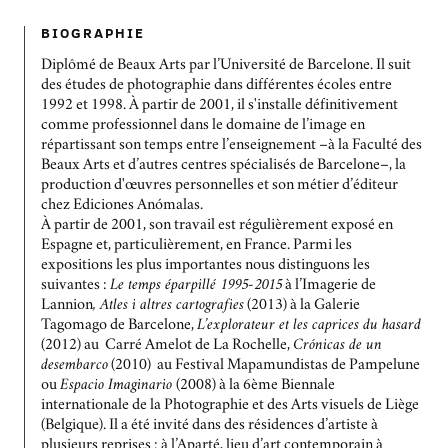
BIOGRAPHIE
Diplômé de Beaux Arts par l’Université de Barcelone. Il suit
des études de photographie dans différentes écoles entre
1992 et 1998. À partir de 2001, il s'installe définitivement
comme professionnel dans le domaine de l’image en
répartissant son temps entre l’enseignement –à la Faculté des
Beaux Arts et d’autres centres spécialisés de Barcelone–, la
production d'œuvres personnelles et son métier d’éditeur
chez Ediciones Anómalas.
À partir de 2001, son travail est régulièrement exposé en
Espagne et, particulièrement, en France. Parmi les
expositions les plus importantes nous distinguons les
suivantes :
Le temps éparpillé 1995-2015
à l’Imagerie de
Lannion
, Atles i altres cartografies
(2013) à la Galerie
Tagomago de Barcelone,
L’explorateur et les caprices du hasard
(2012) au Carré Amelot de La Rochelle,
Crónicas de un
desembarco
(2010) au Festival Mapamundistas de Pampelune
ou
Espacio Imaginario
(2008) à la 6ème Biennale
internationale de la Photographie et des Arts visuels de Liège
(Belgique). Il a été invité dans des résidences d’artiste à
plusieurs reprises : à l’Aparté, lieu d’art contemporain à