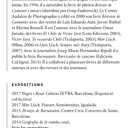
latine. En 1996, il a autoédité le livre de photos
Retrats de
Cantants i músics
(distribué par Grup Enderrock). Le Centre
Andalou de Photographie a édité en 2000 son livre
Retratos de
Cantantes
avec des textes de Luís Eduardo Aute, Javier Ruibal
et Marina Rossell. Il est l’auteur, avec le journaliste Omar
Jurado, des livres
El Chile de Víctor Jara
(Lom Edicions, 2003),
Víctor Jara. Te recuerda Chile
(Txalaparta, 2003),
Món Llach
(Mina, 2006) et
Lluís Llach. Sempre més lluny
(Txalaparta,
2007). Avec le journaliste Josep Maria Hernández Ripoll, il a
publié le livre
Barnasants. Barricades de cançons
(Edicions
Cal·ligraf, 2015). Il a collaboré à plusieurs livres de différents
auteurs et avec des revues et des journaux.
EXPOSITIONS
2017
Negra i Reial
. Galeria SETBA, Barcelona. (Exposició
col·lectiva)
2017
Món Llach
. Fineart, Somiatruites, Igualada.
2015
20 anys de Barnasants
. Centre Cívic Cotxeres de Sants,
Barcelona.
2014
Geografia de la rumba catal...