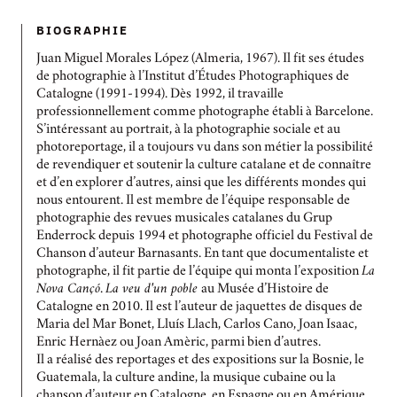
BIOGRAPHIE
Juan Miguel Morales López (Almeria, 1967). Il fit ses études
de photographie à l’Institut d’Études Photographiques de
Catalogne (1991-1994). Dès 1992, il travaille
professionnellement comme photographe établi à Barcelone.
S’intéressant au portrait, à la photographie sociale et au
photoreportage, il a toujours vu dans son métier la possibilité
de revendiquer et soutenir la culture catalane et de connaître
et d’en explorer d’autres, ainsi que les différents mondes qui
nous entourent. Il est membre de l’équipe responsable de
photographie des revues musicales catalanes du Grup
Enderrock depuis 1994 et photographe officiel du Festival de
Chanson d’auteur Barnasants. En tant que documentaliste et
photographe, il fit partie de l’équipe qui monta l’exposition
La
Nova Cançó
.
La veu d'un poble
au Musée d’Histoire de
Catalogne en 2010. Il est l’auteur de jaquettes de disques de
Maria del Mar Bonet, Lluís Llach, Carlos Cano, Joan Isaac,
Enric Hernàez ou Joan Amèric, parmi bien d’autres.
Il a réalisé des reportages et des expositions sur la Bosnie, le
Guatemala, la culture andine, la musique cubaine ou la
chanson d’auteur en Catalogne, en Espagne ou en Amérique