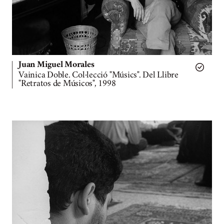
Juan Miguel Morales
Vainica Doble. Col·lecció "Músics". Del Llibre
"Retratos de Músicos", 1998