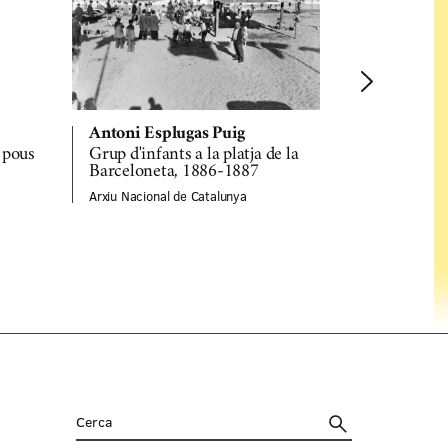
Antoni Esplugas Puig
Antoni Esp
 pous
Grup d'infants a la platja de la
Pati de la 
Barceloneta, 1886-1887
d'Amàlia d
1898
Arxiu Nacional de Catalunya
Arxiu Naciona