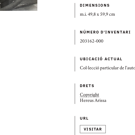
DIMENSIONS
m.i. 49,8 x 59,9 cm
NÚMERO D'INVENTARI
203162-000
UBICACIÓ ACTUAL
Col·lecció particular de l'aut
DRETS
Copyright
Hereus Arissa
URL
VISITAR