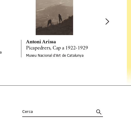
Antoni Ari
Antoni Arissa
Sense títol
Picapedrers, Cap a 1922-1929
a
Museu Naciona
Museu Nacional d'Art de Catalunya