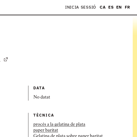
INICIA SESSIÓ
CA
ES
EN
FR
S
a
DATA
No datat
TÈCNICA
procés a la gelatina de plata
paper baritat
Gelatina de plata sobre paper baritat