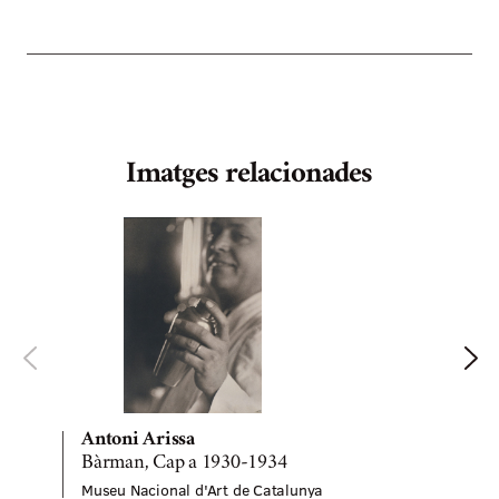
Imatges relacionades
Antoni Arissa
Bàrman, Cap a 1930-1934
S
Museu Nacional d'Art de Catalunya
M