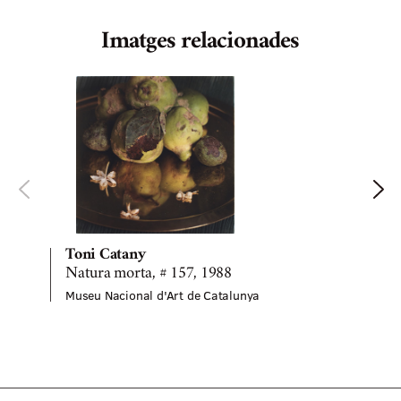
Imatges relacionades
S
M
Toni Catany
Natura morta, # 157, 1988
Museu Nacional d'Art de Catalunya