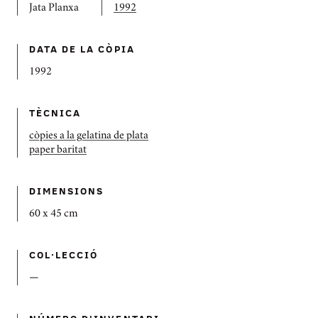
Jata Planxa
1992
DATA DE LA CÒPIA
1992
TÈCNICA
còpies a la gelatina de plata
paper baritat
DIMENSIONS
60 x 45 cm
COL·LECCIÓ
—