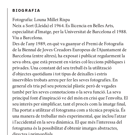
BIOGRAFIA
Fotografia: Louna Millet Rispa
Neix a Sort (Lleida) el 1964. Es llicencia en Belles Arts,
especialitat d'Imatge, per la Universitat de Barcelona el 1988.
Viu a Barcelona.
Des de l'any 1989, en què va guanyar el Premi de Fotografia
de la Biennal de Joves Creadors Europeus de l'Ajuntament de
Barcelona (entre altres), ha exposat i publicat regularment la
seva obra, que està present en vàries col·leccions públiques i
privades. Una constant del seu treball és la utilització
d'objectes quotidians i tot tipus de deixalles i estris
inservibles trobats arreu per fer les seves fotografies. En
general els tria pel seu potencial plàstic però de vegades
també per les seves connotacions o la seva funció. La seva
principal font d'inspiració ve del món en crisi que l'envolta. El
seu interès per simplificar, tant el procés com la imatge final,
l'ha portat a utilitzar el fotograma com a tècnica propícia. És
una manera de treballar més experimental, que inclou l'atzar
i l'accidental en la seva dinàmica. El que més l'interessa del
fotograma és la possibilitat d'obtenir imatges abstractes,
directes i primordials.