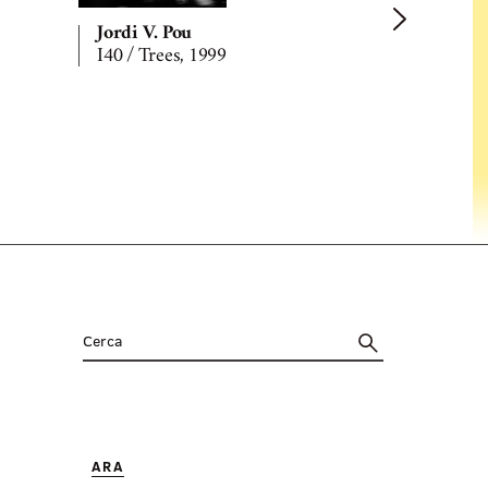
Jordi V. Pou
Jordi V. P
I40 / Trees, 1999
I40 / Motel
ARA