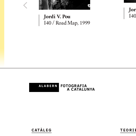
Jor
I40
Jordi V. Pou
I40 / Road Map, 1999
CATÀLEG
TEORI