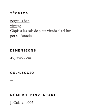
TÈCNICA
negatius b/n
viratge
Còpia a les sals de plata virada al tel·luri
per sulfuració
DIMENSIONS
45,7x45,7 cm
COL·LECCIÓ
—
NÚMERO D'INVENTARI
J_Calafell_007