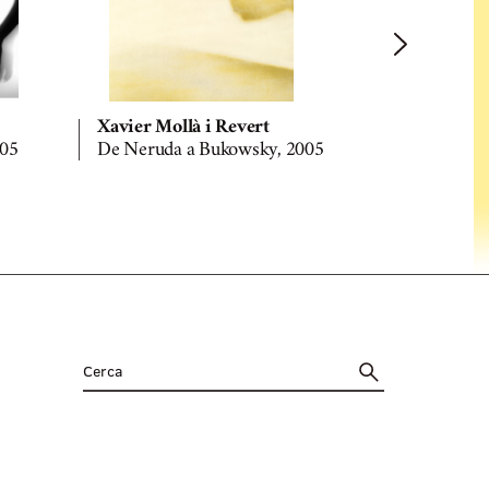
Xavier Mollà i Revert
Xavier Mol
005
De Neruda a Bukowsky, 2005
De Neruda