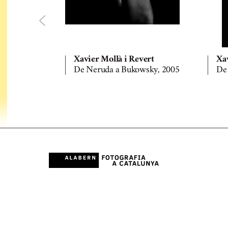
Xavier Mollà i Revert
Xav
De Neruda a Bukowsky, 2005
De