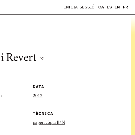
INICIA SESSIÓ
CA
ES
EN
FR
S
i Revert
DATA
a
2012
TÈCNICA
paper, còpia B/N