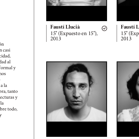
Faustí Llucià
Faustí L
15" (Expuesto en 15"),
15" (Exp
2013
2013
ón
n casi
cidad,
dad al
 formal y
unos
o
a la
bra, tanto
lecturas y
la
obre todo,
y