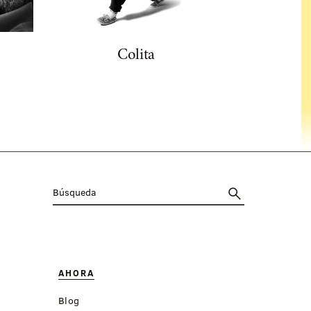
Colita
Fer
AHORA
Blog