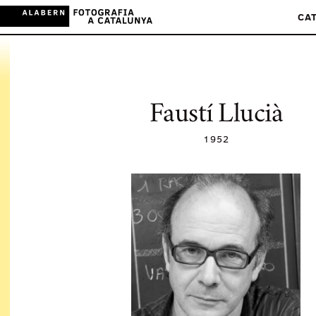
CA
Faustí Llucià
1952