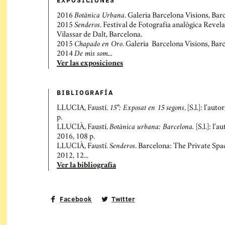
EXPOSICIONES
2016
Botànica Urbana
. Galeria Barcelona Visions, Bar
2015
Senderos
. Festival de Fotografia analògica Revela
Vilassar de Dalt, Barcelona.
2015
Chapado en Oro
. Galeria Barcelona Visions, Bar
2014
De mis som...
Ver las exposiciones
BIBLIOGRAFÍ­A
LLUCIÀ, Faustí.
15": Exposat en 15 segons
. [S.l.]: l'auto
p.
LLUCIÀ, Faustí.
Botànica urbana: Barcelona.
[S.l.]: l'a
2016, 108 p.
LLUCIÀ, Faustí.
Senderos
. Barcelona: The Private Spa
2012, 12...
Ver la bibliografía
Facebook
Twitter