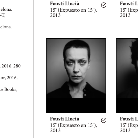
Faustí Llucià
Faustí L
celona.
15" (Expuesto en 15"),
15" (Exp
2013
2013
-T,
celona.
r, 2016,
280
utor, 2016,
ce Books,
Faustí Llucià
Faustí L
15" (Expuesto en 15"),
15" (Exp
2013
2013