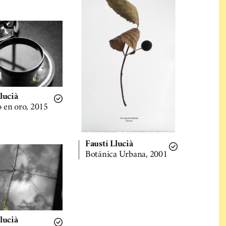
lucià
 en oro, 2015
Faustí Llucià
Botánica Urbana, 2001
lucià