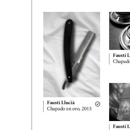
Faustí L
Chapado
Faustí Llucià
Chapado en oro, 2015
Faustí L