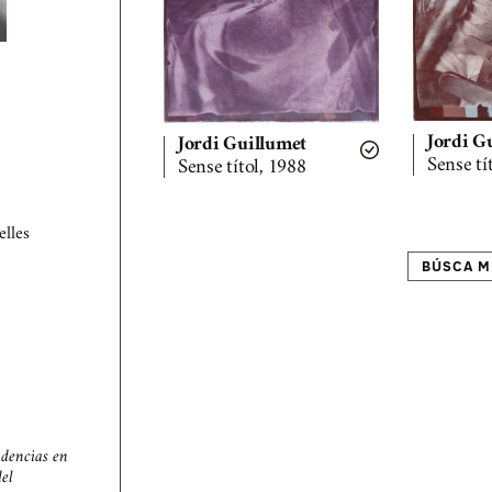
Jordi G
Jordi Guillumet
Sense tí
Sense títol, 1988
elles
BÚSCA M
ndencias en
del