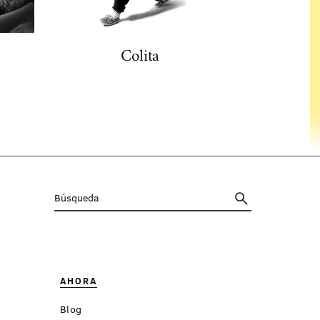
Colita
Fer
AHORA
Blog