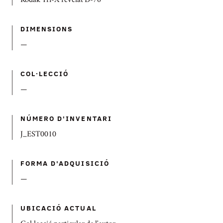
Kodak Tri-X revelat D-76
DIMENSIONS
—
COL·LECCIÓ
—
NÚMERO D'INVENTARI
J_EST0010
FORMA D'ADQUISICIÓ
—
UBICACIÓ ACTUAL