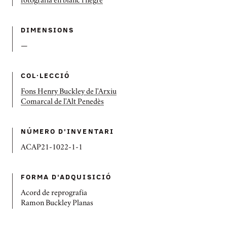
fotografia en blanc i negre
DIMENSIONS
—
COL·LECCIÓ
Fons Henry Buckley de l'Arxiu
Comarcal de l'Alt Penedès
NÚMERO D'INVENTARI
ACAP21-1022-1-1
FORMA D'ADQUISICIÓ
Acord de reprografia
Ramon Buckley Planas