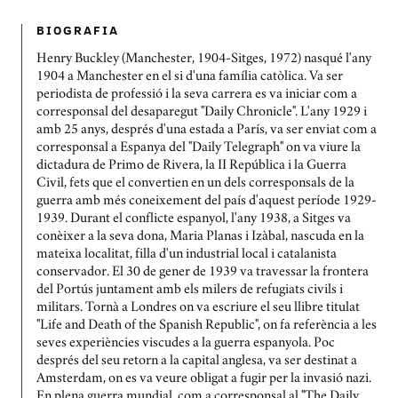
BIOGRAFIA
Henry Buckley (Manchester, 1904-Sitges, 1972) nasqué l'any
1904 a Manchester en el si d'una família catòlica. Va ser
periodista de professió i la seva carrera es va iniciar com a
corresponsal del desaparegut "Daily Chronicle". L'any 1929 i
amb 25 anys, després d'una estada a París, va ser enviat com a
corresponsal a Espanya del "Daily Telegraph" on va viure la
dictadura de Primo de Rivera, la II República i la Guerra
Civil, fets que el convertien en un dels corresponsals de la
guerra amb més coneixement del país d'aquest període 1929-
1939. Durant el conflicte espanyol, l'any 1938, a Sitges va
conèixer a la seva dona, Maria Planas i Izàbal, nascuda en la
mateixa localitat, filla d'un industrial local i catalanista
conservador. El 30 de gener de 1939 va travessar la frontera
del Portús juntament amb els milers de refugiats civils i
militars. Tornà a Londres on va escriure el seu llibre titulat
"Life and Death of the Spanish Republic", on fa referència a les
seves experiències viscudes a la guerra espanyola. Poc
després del seu retorn a la capital anglesa, va ser destinat a
Amsterdam, on es va veure obligat a fugir per la invasió nazi.
En plena guerra mundial, com a corresponsal al "The Daily