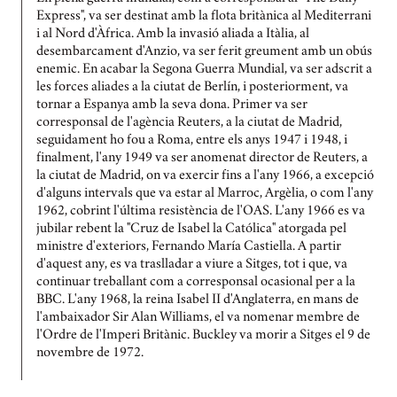
Express", va ser destinat amb la flota britànica al Mediterrani
i al Nord d'Àfrica. Amb la invasió aliada a Itàlia, al
desembarcament d'Anzio, va ser ferit greument amb un obús
enemic. En acabar la Segona Guerra Mundial, va ser adscrit a
les forces aliades a la ciutat de Berlín, i posteriorment, va
tornar a Espanya amb la seva dona. Primer va ser
corresponsal de l'agència Reuters, a la ciutat de Madrid,
seguidament ho fou a Roma, entre els anys 1947 i 1948, i
finalment, l'any 1949 va ser anomenat director de Reuters, a
la ciutat de Madrid, on va exercir fins a l'any 1966, a excepció
d'alguns intervals que va estar al Marroc, Argèlia, o com l'any
1962, cobrint l'última resistència de l'OAS. L'any 1966 es va
jubilar rebent la "Cruz de Isabel la Católica" atorgada pel
ministre d'exteriors, Fernando María Castiella. A partir
d'aquest any, es va traslladar a viure a Sitges, tot i que, va
continuar treballant com a corresponsal ocasional per a la
BBC. L'any 1968, la reina Isabel II d'Anglaterra, en mans de
l'ambaixador Sir Alan Williams, el va nomenar membre de
l'Ordre de l'Imperi Britànic. Buckley va morir a Sitges el 9 de
novembre de 1972.