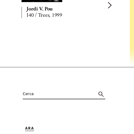
Jordi V. Pou
I40 / Trees, 1999
Jordi V. P
I40 / Mote
ARA