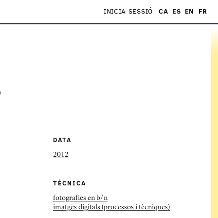
INICIA SESSIÓ
CA
ES
EN
FR
S
DATA
2012
TÈCNICA
fotografies en b/n
imatges digitals (processos i tècniques)