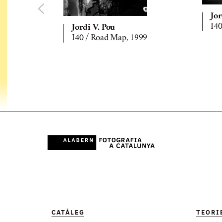
Jor
I40
Jordi V. Pou
I40 / Road Map, 1999
CATÀLEG
TEORI