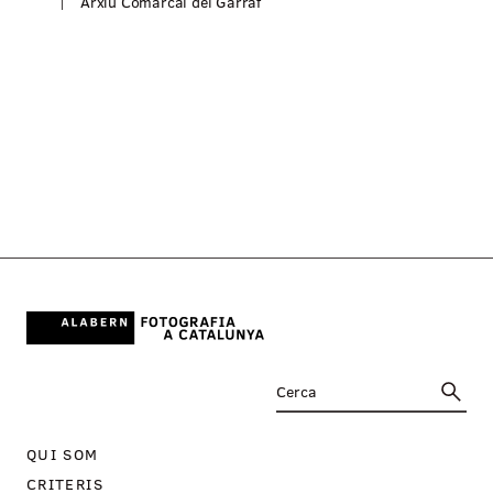
Arxiu Comarcal del Garraf
P
l
A
QUI SOM
CRITERIS