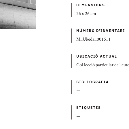
DIMENSIONS
26 x 26 cm
NÚMERO D'INVENTARI
M_Ubeda_0015_1
UBICACIÓ ACTUAL
Col·lecció particular de l'aut
BIBLIOGRAFIA
—
ETIQUETES
—