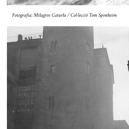
Fotografia: Milagros Caturla / Col·lecció Tom Sponheim