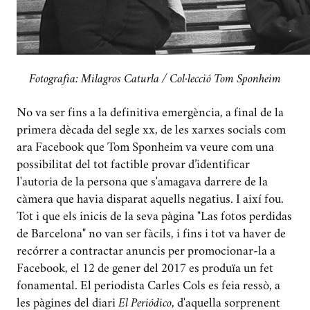
Fotografia: Milagros Caturla / Col·lecció Tom Sponheim
No va ser fins a la definitiva emergència, a final de la
primera dècada del segle xx, de les xarxes socials com
ara Facebook que Tom Sponheim va veure com una
possibilitat del tot factible provar d’identificar
l'autoria de la persona que s'amagava darrere de la
càmera que havia disparat aquells negatius. I així fou.
Tot i que els inicis de la seva pàgina "Las fotos perdidas
de Barcelona" no van ser fàcils, i fins i tot va haver de
recórrer a contractar anuncis per promocionar-la a
Facebook, el 12 de gener del 2017 es produïa un fet
fonamental. El periodista Carles Cols es feia ressò, a
les pàgines del diari
El Periódico
, d'aquella sorprenent