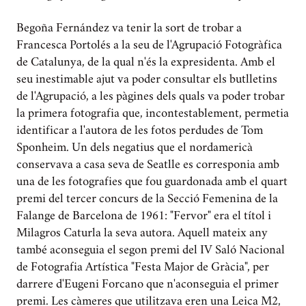
Begoña Fernández va tenir la sort de trobar a
Francesca Portolés a la seu de l'Agrupació Fotogràfica
de Catalunya, de la qual n'és la expresidenta. Amb el
seu inestimable ajut va poder consultar els butlletins
de l'Agrupació, a les pàgines dels quals va poder trobar
la primera fotografia que, incontestablement, permetia
identificar a l'autora de les fotos perdudes de Tom
Sponheim. Un dels negatius que el nordamericà
conservava a casa seva de Seatlle es corresponia amb
una de les fotografies que fou guardonada amb el quart
premi del tercer concurs de la Secció Femenina de la
Falange de Barcelona de 1961: "Fervor" era el títol i
Milagros Caturla la seva autora. Aquell mateix any
també aconseguia el segon premi del IV Saló Nacional
de Fotografia Artística "Festa Major de Gràcia", per
darrere d'Eugeni Forcano que n'aconseguia el primer
premi. Les càmeres que utilitzava eren una Leica M2,