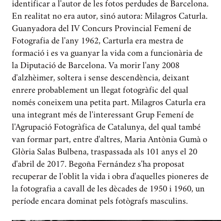
identificar a l'autor de les fotos perdudes de Barcelona.
En realitat no era autor, sinó autora: Milagros Caturla.
Guanyadora del IV Concurs Provincial Femení de
Fotografia de l'any 1962, Carturla era mestra de
formació i es va guanyar la vida com a funcionària de
la Diputació de Barcelona. Va morir l'any 2008
d'alzhèimer, soltera i sense descendència, deixant
enrere probablement un llegat fotogràfic del qual
només coneixem una petita part. Milagros Caturla era
una integrant més de l'interessant Grup Femení de
l'Agrupació Fotogràfica de Catalunya, del qual també
van formar part, entre d'altres, Maria Antònia Gumà o
Glòria Salas Bulbena, traspassada als 101 anys el 20
d'abril de 2017. Begoña Fernández s'ha proposat
recuperar de l'oblit la vida i obra d'aquelles pioneres de
la fotografia a cavall de les dècades de 1950 i 1960, un
període encara dominat pels fotògrafs masculins.