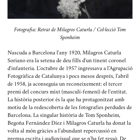
Fotografia: Retrat de Milagros Caturla / Col·lecció Tom
Sponheim
Nascuda a Barcelona l'any 1920, Milagros Caturla
Soriano era la setena de deu fills d'un tinent coronel
d'infanteria. L'octubre de 1957 ingressava a l'Agrupació
Fotogràfica de Catalunya i pocs mesos després, l'abril
de 1958, ja aconseguia un reconeixement: el tercer
premi del concurs mixt (masculí-femení) de l'entitat.
La història posterior és la que ha protagonitzat amb
motiu de la redescoberta de les fotografies perdudes de
Barcelona. La singular història de Tom Sponheim,
Begoña Fernández Díez i Milagros Caturla ha donat la
volta al món gràcies a l'abundant repercussió en
premsa escrita i audiovisual que se n'ha fet ressò. De