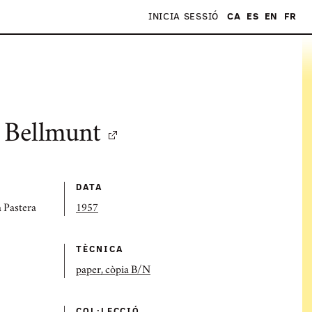
INICIA SESSIÓ
CA
ES
EN
FR
S
 Bellmunt
DATA
a Pastera
1957
TÈCNICA
paper, còpia B/N
COL·LECCIÓ