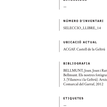
—
NÚMERO D'INVENTARI
SELECCIO_LLIBRE_14
UBICACIÓ ACTUAL
ACGAF. Castell de la Geltrú
BIBLIOGRAFIA
BELLMUNT, Joan. Joan i R
Bellmunt. Els nostres fotògr
3. [Vilanova i la Geltrú]: Arxi
Comarcal del Garraf, 2012
ETIQUETES
—