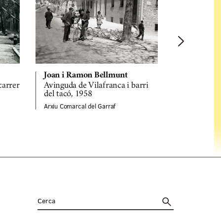
Joan i Ramon Bellmunt
Joan i Ra
 carrer
Avinguda de Vilafranca i barri
Carrer Valè
del tacó, 1958
Tacó, 1958
Arxiu Comarcal del Garraf
Arxiu Comarca