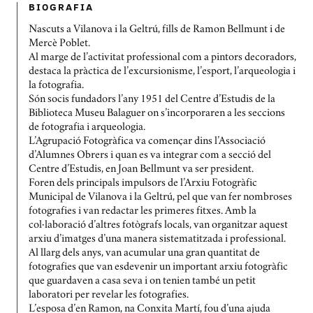
BIOGRAFIA
Nascuts a Vilanova i la Geltrú, fills de Ramon Bellmunt i de
Mercè Poblet.
Al marge de l’activitat professional com a pintors decoradors,
destaca la pràctica de l’excursionisme, l’esport, l’arqueologia i
la fotografia.
Són socis fundadors l’any 1951 del Centre d’Estudis de la
Biblioteca Museu Balaguer on s’incorporaren a les seccions
de fotografia i arqueologia.
L’Agrupació Fotogràfica va començar dins l’Associació
d’Alumnes Obrers i quan es va integrar com a secció del
Centre d’Estudis, en Joan Bellmunt va ser president.
Foren dels principals impulsors de l’Arxiu Fotogràfic
Municipal de Vilanova i la Geltrú, pel que van fer nombroses
fotografies i van redactar les primeres fitxes. Amb la
col·laboració d’altres fotògrafs locals, van organitzar aquest
arxiu d’imatges d’una manera sistematitzada i professional.
Al llarg dels anys, van acumular una gran quantitat de
fotografies que van esdevenir un important arxiu fotogràfic
que guardaven a casa seva i on tenien també un petit
laboratori per revelar les fotografies.
L’esposa d’en Ramon, na Conxita Martí, fou d’una ajuda