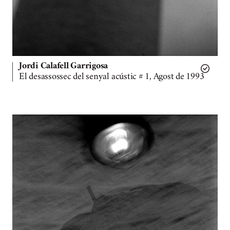
Jordi Calafell Garrigosa
El desassossec del senyal acústic # 1, Agost de 1993