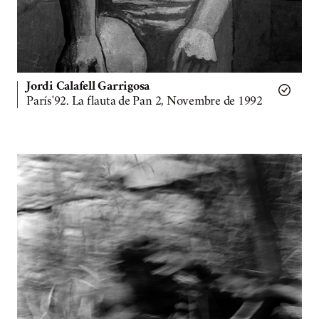
Jordi Calafell Garrigosa
París'92. La flauta de Pan 2, Novembre de 1992