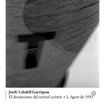
Jordi Calafell Garrigosa
El desassossec del senyal acústic # 2, Agost de 1993