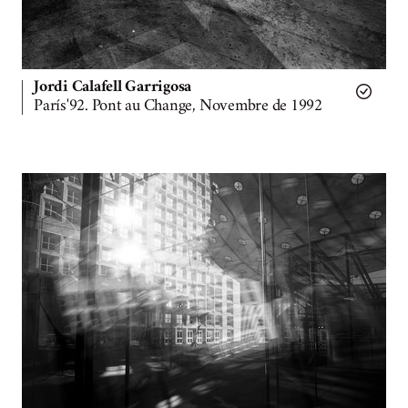
Jordi Calafell Garrigosa
París'92. Pont au Change, Novembre de 1992