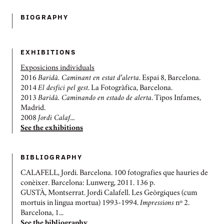
BIOGRAPHY
EXHIBITIONS
Exposicions individuals
2016
Baridà. Caminant en estat d'alerta
. Espai 8, Barcelona.
2014
El desfici pel gest
. La Fotogràfica, Barcelona.
2013
Baridà. Caminando en estado de alerta
. Tipos Infames,
Madrid.
2008
Jordi Calaf...
See the exhibitions
BIBLIOGRAPHY
CALAFELL, Jordi. Barcelona. 100 fotografies que hauries de
conèixer. Barcelona: Lunwerg, 2011. 136 p.
GUSTÀ, Montserrat. Jordi Calafell. Les Geòrgiques (cum
mortuis in lingua mortua) 1993-1994.
Impressions
nº 2.
Barcelona, 1...
See the bibliography