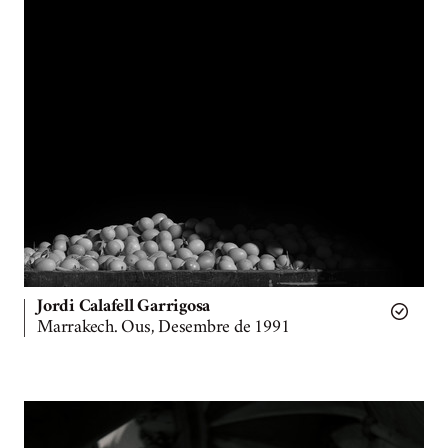
Jordi Calafell Garrigosa
Marrakech. Ous, Desembre de 1991